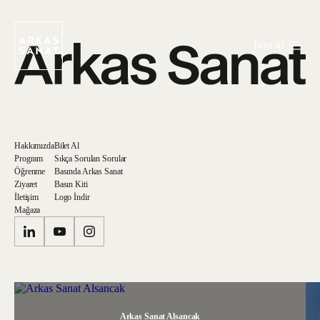
Bilet Al
Hakkımızda
Bilet Al
Program
Sıkça Sorulan Sorular
Öğrenme
Basında Arkas Sanat
Ziyaret
Basın Kiti
İletişim
Logo İndir
Mağaza
Arkas Sanat Alsancak