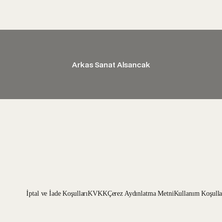
Arkas Sanat Alsancak
İptal ve İade Koşulları
KVKK
Çerez Aydınlatma Metni
Kullanım Koşulla