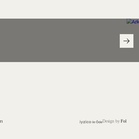
rı
Design by
Fol