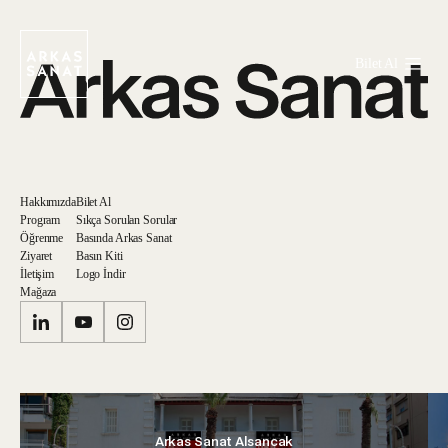
Bilet Al
Hakkımızda
Bilet Al
Program
Sıkça Sorulan Sorular
Öğrenme
Basında Arkas Sanat
Ziyaret
Basın Kiti
İletişim
Logo İndir
Mağaza
Arkas Sanat Alsancak