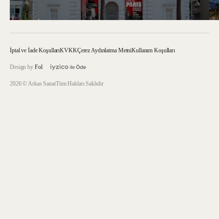
İptal ve İade Koşulları
KVKK
Çerez Aydınlatma Metni
Kullanım Koşulları
Design by
Fol
2026 © Arkas Sanat
Tüm Hakları Saklıdır