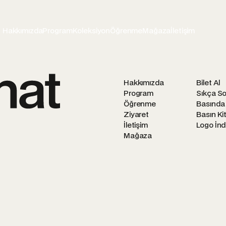
Hakkımızda
Program
Koleksiyon
Öğrenme
Mağaza
İletişim
Hakkımızda
Bilet Al
Program
Sıkça So
Öğrenme
Basında
Ziyaret
Basın Kit
İletişim
Logo İnd
Mağaza