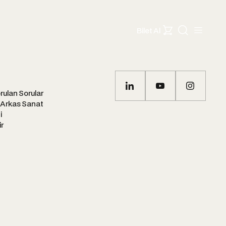
Bilet Al
rulan Sorular
 Arkas Sanat
i
ir