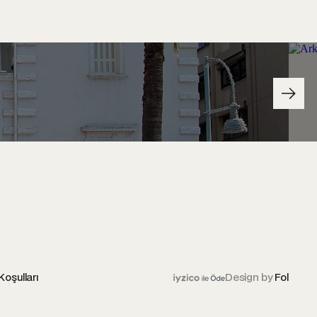
Koşulları
Design by
Fol