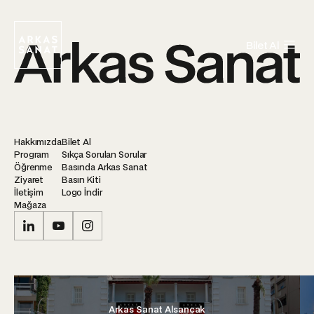
Bilet Al
Hakkımızda
Bilet Al
Program
Sıkça Sorulan Sorular
Öğrenme
Basında Arkas Sanat
Ziyaret
Basın Kiti
İletişim
Logo İndir
Mağaza
Arkas Sanat Alsancak