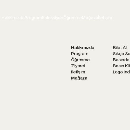
Hakkımızda
Program
Koleksiyon
Öğrenme
Mağaza
İletişim
Hakkımızda
Bilet Al
Program
Sıkça So
Öğrenme
Basında
Ziyaret
Basın Kit
İletişim
Logo İnd
Mağaza