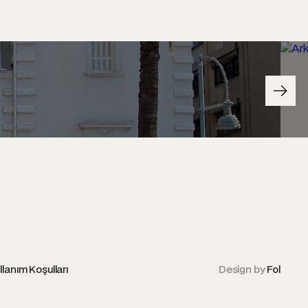
llanım Koşulları
Design by
Fol