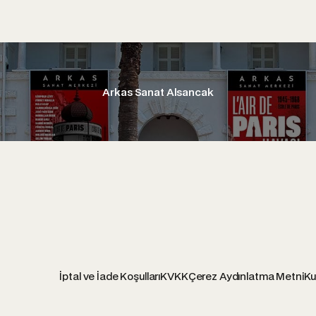
Arkas Sanat Alsancak
İptal ve İade Koşulları
KVKK
Çerez Aydınlatma Metni
Ku