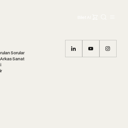
Bilet Al
rulan Sorular
 Arkas Sanat
i
ir