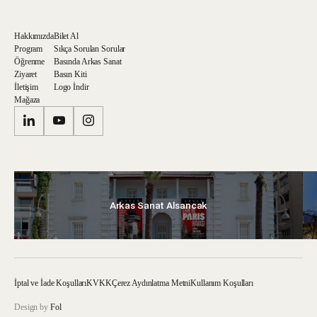
Hakkımızda
Bilet Al
Program
Sıkça Sorulan Sorular
Öğrenme
Basında Arkas Sanat
Ziyaret
Basın Kiti
İletişim
Logo İndir
Mağaza
Arkas Sanat Alsancak
İptal ve İade Koşulları
KVKK
Çerez Aydınlatma Metni
Kullanım Koşulları
Design by
Fol