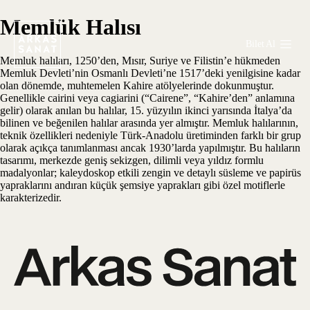
Memlük Halısı
Bilet Al
Memluk halıları, 1250’den, Mısır, Suriye ve Filistin’e hükmeden
Memluk Devleti’nin Osmanlı Devleti’ne 1517’deki yenilgisine kadar
olan dönemde, muhtemelen Kahire atölyelerinde dokunmuştur.
Genellikle cairini veya cagiarini (“Cairene”, “Kahire’den” anlamına
gelir) olarak anılan bu halılar, 15. yüzyılın ikinci yarısında İtalya’da
bilinen ve beğenilen halılar arasında yer almıştır. Memluk halılarının,
teknik özellikleri nedeniyle Türk-Anadolu üretiminden farklı bir grup
olarak açıkça tanımlanması ancak 1930’larda yapılmıştır. Bu halıların
tasarımı, merkezde geniş sekizgen, dilimli veya yıldız formlu
madalyonlar; kaleydoskop etkili zengin ve detaylı süsleme ve papirüs
yapraklarını andıran küçük şemsiye yaprakları gibi özel motiflerle
karakterizedir.