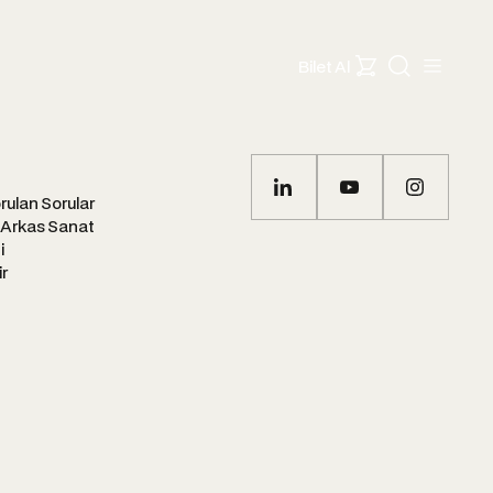
Bilet Al
rulan Sorular
 Arkas Sanat
i
ir