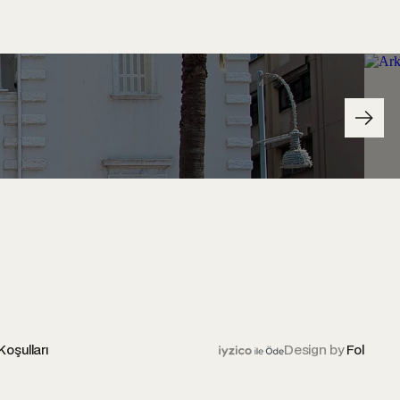
Koşulları
Design by
Fol