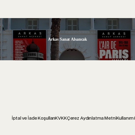
Arkas Sanat Alsancak
İptal ve İade Koşulları
KVKK
Çerez Aydınlatma Metni
Kullanım 