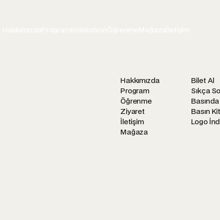
Hakkımızda
Program
Koleksiyon
Öğrenme
Mağaza
İletişim
Hakkımızda
Bilet Al
Program
Sıkça So
Öğrenme
Basında
Ziyaret
Basın Kit
İletişim
Logo İnd
Mağaza