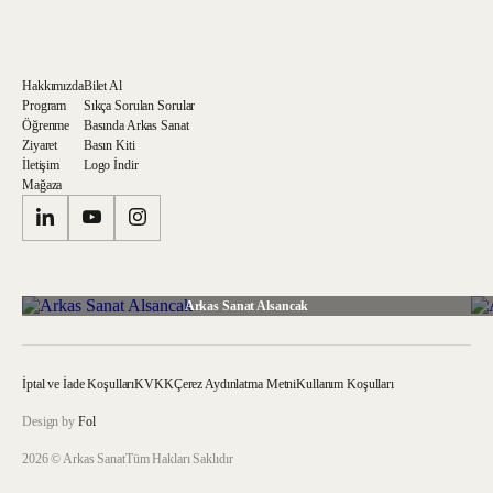
Hakkımızda
Bilet Al
Program
Sıkça Sorulan Sorular
Öğrenme
Basında Arkas Sanat
Ziyaret
Basın Kiti
İletişim
Logo İndir
Mağaza
Arkas Sanat Alsancak
İptal ve İade Koşulları
KVKK
Çerez Aydınlatma Metni
Kullanım Koşulları
Design by
Fol
2026 © Arkas Sanat
Tüm Hakları Saklıdır