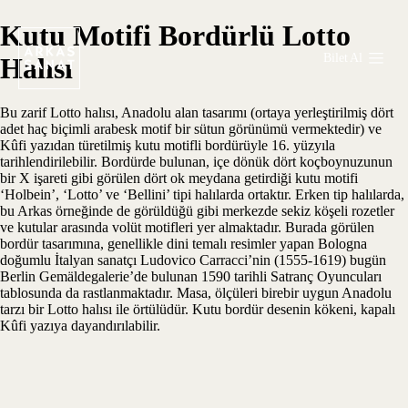
Kutu Motifi Bordürlü Lotto
Bilet Al
Halısı
Bu zarif Lotto halısı, Anadolu alan tasarımı (ortaya yerleştirilmiş dört
adet haç biçimli arabesk motif bir sütun görünümü vermektedir) ve
Kûfi yazıdan türetilmiş kutu motifli bordürüyle 16. yüzyıla
tarihlendirilebilir. Bordürde bulunan, içe dönük dört koçboynuzunun
bir X işareti gibi görülen dört ok meydana getirdiği kutu motifi
‘Holbein’, ‘Lotto’ ve ‘Bellini’ tipi halılarda ortaktır. Erken tip halılarda,
bu Arkas örneğinde de görüldüğü gibi merkezde sekiz köşeli rozetler
ve kutular arasında volüt motifleri yer almaktadır. Burada görülen
bordür tasarımına, genellikle dini temalı resimler yapan Bologna
doğumlu İtalyan sanatçı Ludovico Carracci’nin (1555-1619) bugün
Berlin Gemäldegalerie’de bulunan 1590 tarihli Satranç Oyuncuları
tablosunda da rastlanmaktadır. Masa, ölçüleri birebir uygun Anadolu
tarzı bir Lotto halısı ile örtülüdür. Kutu bordür desenin kökeni, kapalı
Kûfi yazıya dayandırılabilir.