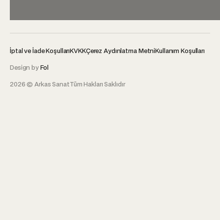
İptal ve İade Koşulları
KVKK
Çerez Aydınlatma Metni
Kullanım Koşulları
Design by
Fol
2026 © Arkas Sanat
Tüm Hakları Saklıdır