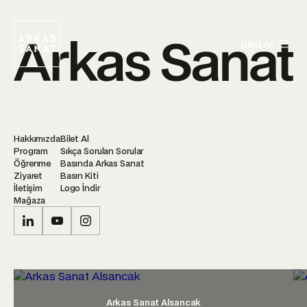
Bilet Al
Hakkımızda
Bilet Al
Program
Sıkça Sorulan Sorular
Öğrenme
Basında Arkas Sanat
Ziyaret
Basın Kiti
İletişim
Logo İndir
Mağaza
Arkas Sanat Alsancak