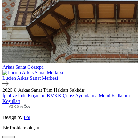
Arkas Sanat Göztepe
Lucien Arkas Sanat Merkezi
2026 © Arkas Sanat
Tüm Hakları Saklıdır
İptal ve İade Koşulları
KVKK
Çerez Aydınlatma Metni
Kullanım
Koşulları
Design by
Fol
Bir Problem oluştu.