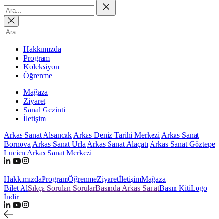
Hakkımızda
Program
Koleksiyon
Öğrenme
Mağaza
Ziyaret
Sanal Gezinti
İletişim
Arkas Sanat Alsancak
Arkas Deniz Tarihi Merkezi
Arkas Sanat
Bornova
Arkas Sanat Urla
Arkas Sanat Alaçatı
Arkas Sanat Göztepe
Lucien Arkas Sanat Merkezi
Hakkımızda
Program
Öğrenme
Ziyaret
İletişim
Mağaza
Bilet Al
Sıkça Sorulan Sorular
Basında Arkas Sanat
Basın Kiti
Logo
İndir