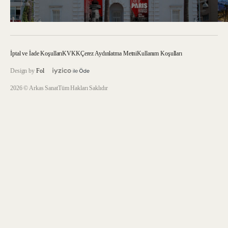
İptal ve İade Koşulları
KVKK
Çerez Aydınlatma Metni
Kullanım Koşulları
Design by
Fol
2026 © Arkas Sanat
Tüm Hakları Saklıdır