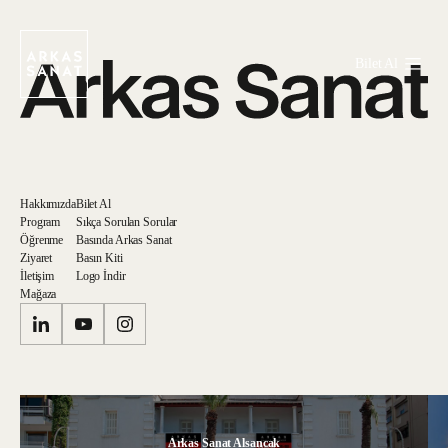
Bilet Al
Hakkımızda
Bilet Al
Program
Sıkça Sorulan Sorular
Öğrenme
Basında Arkas Sanat
Ziyaret
Basın Kiti
İletişim
Logo İndir
Mağaza
Arkas Sanat Alsancak