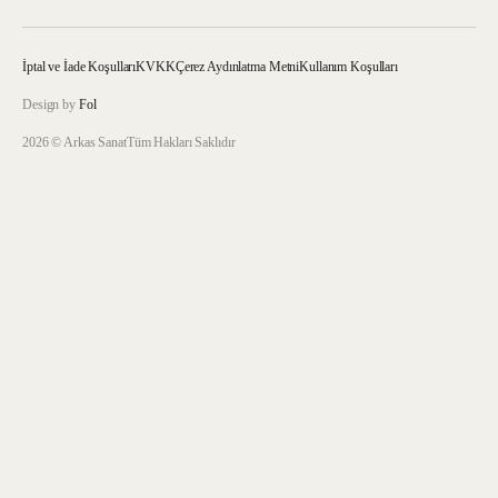
İptal ve İade Koşulları
KVKK
Çerez Aydınlatma Metni
Kullanım Koşulları
Design by
Fol
2026 © Arkas Sanat
Tüm Hakları Saklıdır