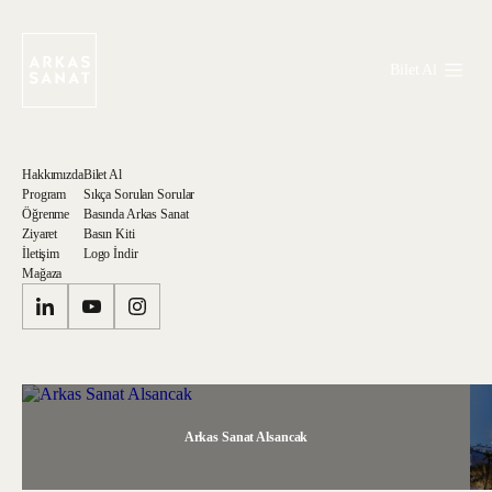
Bilet Al
Hakkımızda
Bilet Al
Program
Sıkça Sorulan Sorular
Öğrenme
Basında Arkas Sanat
Ziyaret
Basın Kiti
İletişim
Logo İndir
Mağaza
Arkas Sanat Alsancak