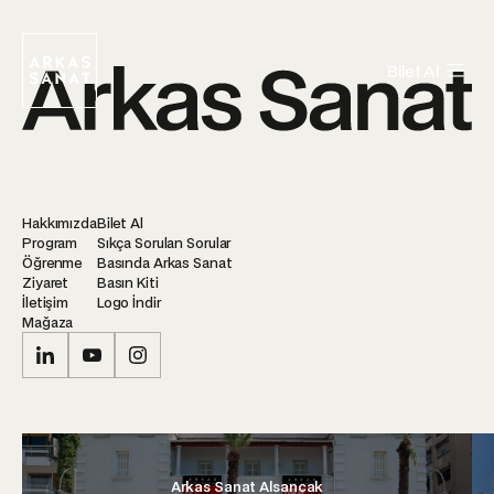
Bilet Al
Hakkımızda
Bilet Al
Program
Sıkça Sorulan Sorular
Öğrenme
Basında Arkas Sanat
Ziyaret
Basın Kiti
İletişim
Logo İndir
Mağaza
Arkas Sanat Alsancak