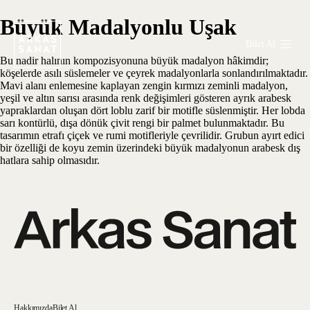
Büyük Madalyonlu Uşak
Bilet Al
Bu nadir halının kompozisyonuna büyük madalyon hâkimdir;
köşelerde asılı süslemeler ve çeyrek madalyonlarla sonlandırılmaktadır.
Mavi alanı enlemesine kaplayan zengin kırmızı zeminli madalyon,
yeşil ve altın sarısı arasında renk değişimleri gösteren ayrık arabesk
yapraklardan oluşan dört loblu zarif bir motifle süslenmiştir. Her lobda
sarı kontürlü, dışa dönük çivit rengi bir palmet bulunmaktadır. Bu
tasarımın etrafı çiçek ve rumi motifleriyle çevrilidir. Grubun ayırt edici
bir özelliği de koyu zemin üzerindeki büyük madalyonun arabesk dış
hatlara sahip olmasıdır.
Hakkımızda
Bilet Al