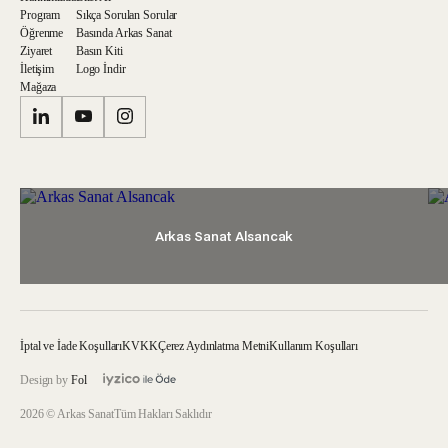
Program
Sıkça Sorulan Sorular
Öğrenme
Basında Arkas Sanat
Ziyaret
Basın Kiti
İletişim
Logo İndir
Mağaza
Arkas Sanat Alsancak
İptal ve İade Koşulları
KVKK
Çerez Aydınlatma Metni
Kullanım Koşulları
Design by
Fol
2026 © Arkas Sanat
Tüm Hakları Saklıdır