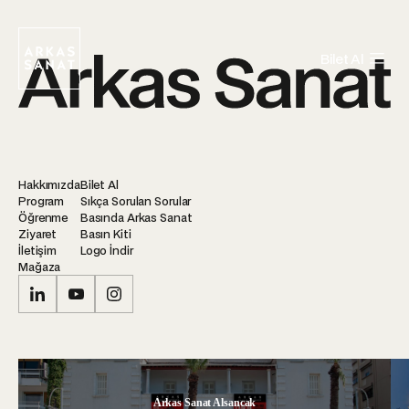
Bilet Al
Hakkımızda
Bilet Al
Program
Sıkça Sorulan Sorular
Öğrenme
Basında Arkas Sanat
Ziyaret
Basın Kiti
İletişim
Logo İndir
Mağaza
Arkas Sanat Alsancak