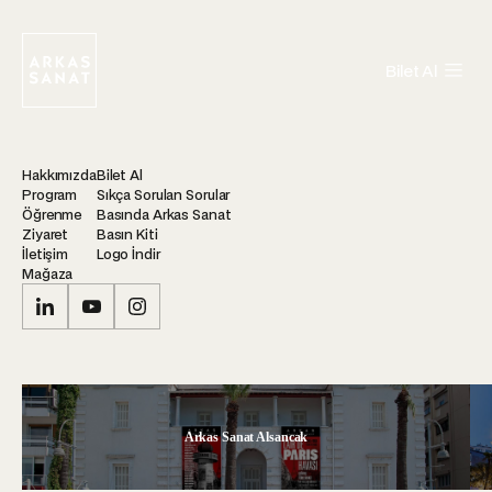
Bilet Al
Hakkımızda
Bilet Al
Program
Sıkça Sorulan Sorular
Öğrenme
Basında Arkas Sanat
Ziyaret
Basın Kiti
İletişim
Logo İndir
Mağaza
Arkas Sanat Alsancak