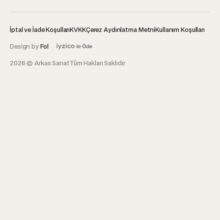
İptal ve İade Koşulları
KVKK
Çerez Aydınlatma Metni
Kullanım Koşulları
Design by
Fol
2026 © Arkas Sanat
Tüm Hakları Saklıdır