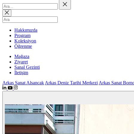
Hakkımızda
Program
Koleksiyon
Öğrenme
Mağaza
Ziyaret
Sanal Gezinti
İletişim
Arkas Sanat Alsancak
Arkas Deniz Tarihi Merkezi
Arkas Sanat Born