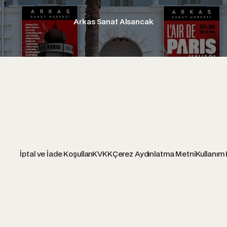
Arkas Sanat Alsancak
İptal ve İade Koşulları
KVKK
Çerez Aydınlatma Metni
Kullanım 