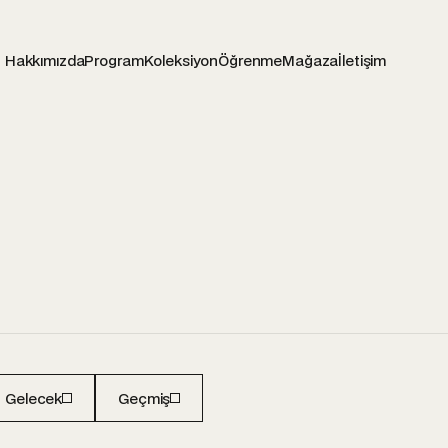
Hakkımızda
Program
Koleksiyon
Öğrenme
Mağaza
İletişim
Gelecek
Geçmiş