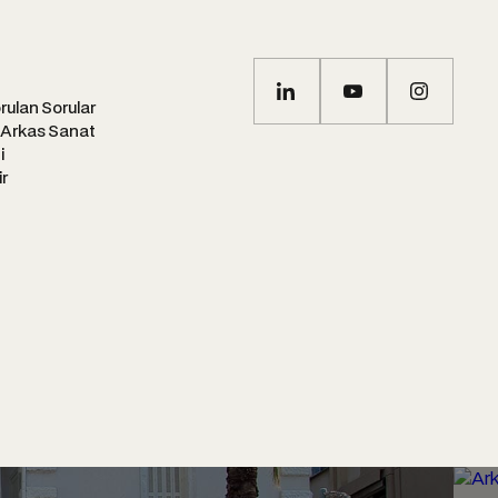
rulan Sorular
 Arkas Sanat
i
ir