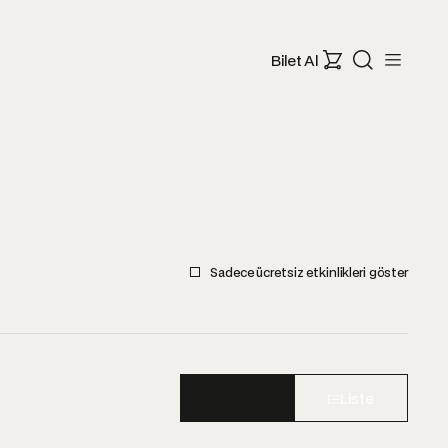
Bilet Al
Sadece ücretsiz etkinlikleri göster
Takvim
Liste