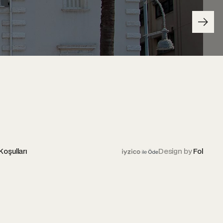
Koşulları
Design by
Fol