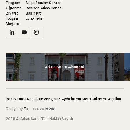
Program
Sıkça Sorulan Sorular
Öğrenme
Basında Arkas Sanat
Ziyaret
Basın Kiti
İletişim
Logo İndir
Mağaza
Arkas Sanat Alsancak
İptal ve İade Koşulları
KVKK
Çerez Aydınlatma Metni
Kullanım Koşulları
Design by
Fol
2026 © Arkas Sanat
Tüm Hakları Saklıdır