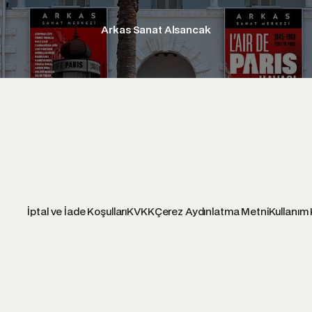
Arkas Sanat Alsancak
İptal ve İade Koşulları
KVKK
Çerez Aydınlatma Metni
Kullanım 