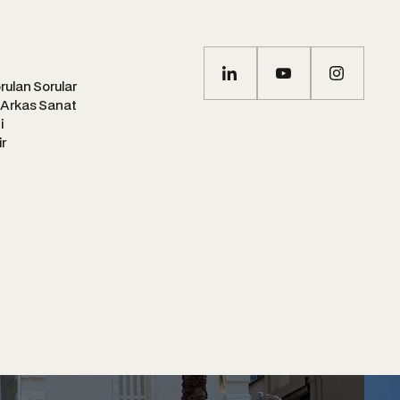
rulan Sorular
 Arkas Sanat
i
ir