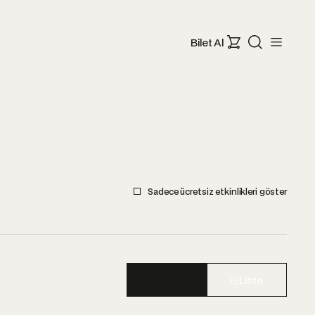
Bilet Al
Sadece ücretsiz etkinlikleri göster
Takvim
Liste