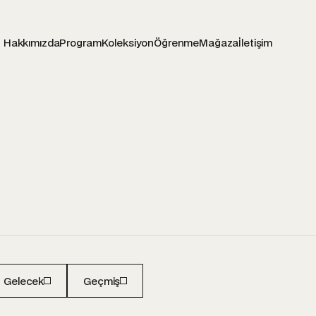
Hakkımızda
Program
Koleksiyon
Öğrenme
Mağaza
İletişim
Gelecek
Geçmiş