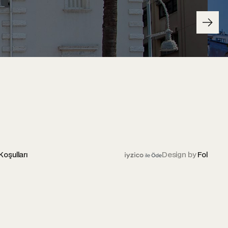
Koşulları
Design by
Fol