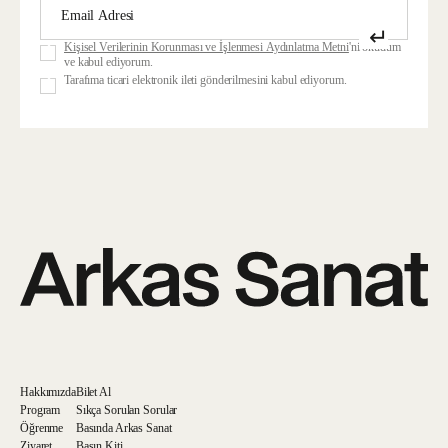
↵
Kişisel Verilerinin Korunması ve İşlenmesi Aydınlatma Metni
'ni okudum
ve kabul ediyorum.
Tarafıma ticari elektronik ileti gönderilmesini kabul ediyorum.
Hakkımızda
Bilet Al
Program
Sıkça Sorulan Sorular
Öğrenme
Basında Arkas Sanat
Ziyaret
Basın Kiti