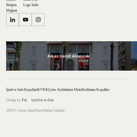
İletişim
Logo İndir
Mağaza
Arkas Sanat Alsancak
İptal ve İade Koşulları
KVKK
Çerez Aydınlatma Metni
Kullanım Koşulları
Design by
Fol
2026 © Arkas Sanat
Tüm Hakları Saklıdır