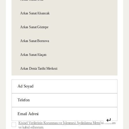
Arkas Sanat Alsancak
Arkas Sanat Göztepe
Arkas Sanat Bornova
Arkas Sanat Alaçatı
Arkas Deniz Tarihi Merkezi
↵
Kişisel Verilerinin Korunması ve İşlenmesi Aydınlatma Metni
'ni okudum
ve kabul ediyorum.