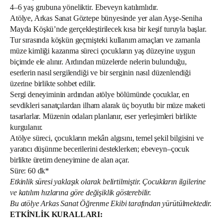
4–6 yaş grubuna yöneliktir. Ebeveyn katılımlıdır.
Atölye, Arkas Sanat Göztepe bünyesinde yer alan Ayşe-Seniha
Mayda Köşkü’nde gerçekleştirilecek kısa bir keşif turuyla başlar.
Tur sırasında köşkün geçmişteki kullanım amaçları ve zamanla
müze kimliği kazanma süreci çocukların yaş düzeyine uygun
biçimde ele alınır. Ardından müzelerde nelerin bulunduğu,
eserlerin nasıl sergilendiği ve bir serginin nasıl düzenlendiği
üzerine birlikte sohbet edilir.
Sergi deneyiminin ardından atölye bölümünde çocuklar, en
sevdikleri sanatçılardan ilham alarak üç boyutlu bir müze maketi
tasarlarlar. Müzenin odaları planlanır, eser yerleşimleri birlikte
kurgulanır.
Atölye süreci, çocukların mekân algısını, temel şekil bilgisini ve
yaratıcı düşünme becerilerini desteklerken; ebeveyn–çocuk
birlikte üretim deneyimine de alan açar.
Süre: 60 dk*
Etkinlik süresi yaklaşık olarak belirtilmiştir. Çocukların ilgilerine
ve katılım hızlarına göre değişiklik gösterebilir.
Bu atölye Arkas Sanat Öğrenme Ekibi tarafından yürütülmektedir.
ETKİNLİK KURALLARI: