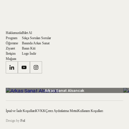
Hakkımızda
Bilet Al
Program
Sıkça Sorulan Sorular
Öğrenme
Basında Arkas Sanat
Ziyaret
Basın Kiti
İletişim
Logo İndir
Mağaza
Arkas Sanat Alsancak
İptal ve İade Koşulları
KVKK
Çerez Aydınlatma Metni
Kullanım Koşulları
Design by
Fol