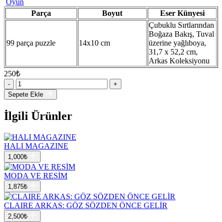
Oyun
Parça
Boyut
Eser Künyesi
Çubuklu Sırtlarından
Boğaza Bakış, Tuval
99 parça puzzle
14x10 cm
üzerine yağlıboya,
31,7 x 52,2 cm,
Arkas Koleksiyonu
250
₺
-
+
Sepete Ekle
İlgili Ürünler
HALI MAGAZINE
1,000
₺
MODA VE RESİM
1,875
₺
CLAIRE ARKAS: GÖZ SÖZDEN ÖNCE GELİR
2,500
₺