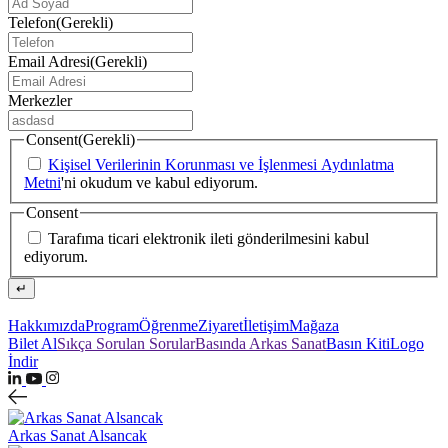
Telefon
(Gerekli)
Email Adresi
(Gerekli)
Merkezler
Consent
(Gerekli)
Kişisel Verilerinin Korunması ve İşlenmesi Aydınlatma
Metni
'ni okudum ve kabul ediyorum.
Consent
Tarafıma ticari elektronik ileti gönderilmesini kabul
ediyorum.
↵
Hakkımızda
Program
Öğrenme
Ziyaret
İletişim
Mağaza
Bilet Al
Sıkça Sorulan Sorular
Basında Arkas Sanat
Basın Kiti
Logo
İndir
Arkas Sanat Alsancak