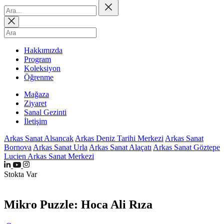
Hakkımızda
Program
Koleksiyon
Öğrenme
Mağaza
Ziyaret
Sanal Gezinti
İletişim
Arkas Sanat Alsancak
Arkas Deniz Tarihi Merkezi
Arkas Sanat
Bornova
Arkas Sanat Urla
Arkas Sanat Alaçatı
Arkas Sanat Göztepe
Lucien Arkas Sanat Merkezi
Stokta Var
Mikro Puzzle: Hoca Ali Rıza