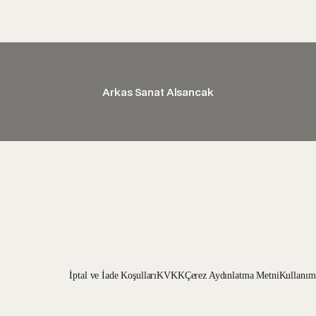
Arkas Sanat Alsancak
İptal ve İade Koşulları
KVKK
Çerez Aydınlatma Metni
Kullanım