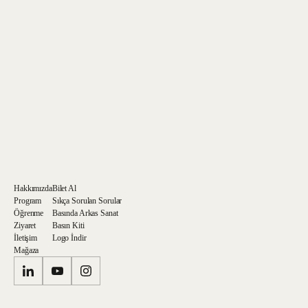
Kişisel Verilerinin Korunması ve İşlenmesi Aydınlatma Metni
'ni okudum
ve kabul ediyorum.
Tarafıma ticari elektronik ileti gönderilmesini kabul ediyorum.
Hakkımızda
Bilet Al
Program
Sıkça Sorulan Sorular
Öğrenme
Basında Arkas Sanat
Ziyaret
Basın Kiti
İletişim
Logo İndir
Mağaza