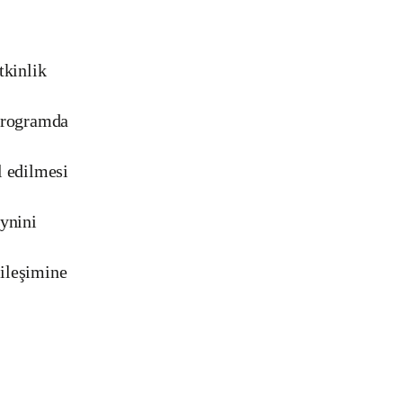
tkinlik
programda
l edilmesi
eynini
kileşimine