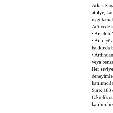
Arkas Sana
atölye, ka
uygulamalı
Atölyede k
• Anadolu’
• Atkı–çöz
hakkında b
• Ardından
veya benze
Her seviye
deneyimlem
katılımcıla
Süre: 180
Etkinlik sü
katılım hız