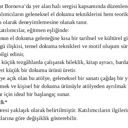
t Bornova’da yer alan halı sergisi kapsamında düzenlen
tılımcıların geleneksel el dokuma tekniklerini hem teori
 olarak deneyimlemesine olanak tanır.
atılımcılar, eğitmen eşliğinde:
nun el dokuma geleneğine kısa bir tarihsel ve kültürel gi
gü ilişkisi, temel dokuma teknikleri ve motif oluşum sür
ilgi edinir,
 küçük tezgâhlarda çalışarak bileklik, kitap ayracı, barda
ri küçük bir dokuma ürünü üretir.
ye açık olan bu atölye, geleneksel bir sanatı çağdaş bir 
ek ve kişisel bir dokuma ürünüyle atölyeden ayrılmak 
r için ideal bir başlangıç sunar.
 dk*
resi yaklaşık olarak belirtilmiştir. Katılımcıların ilgiler
larına göre değişiklik gösterebilir.