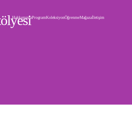
ölyesi
Hakkımızda
Program
Koleksiyon
Öğrenme
Mağaza
İletişim