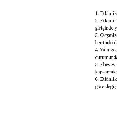
1. Etkinli
2. Etkinli
girişinde 
3. Organi
her türlü d
4. Yalnızc
durumunda 
5. Ebeveyn
kapsamakt
6. Etkinlik
göre değiş