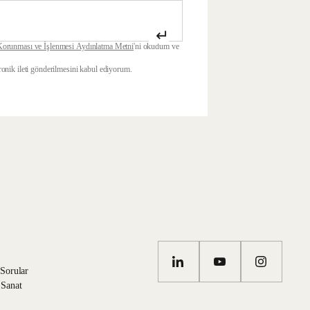
↵
 Korunması ve İşlenmesi Aydınlatma Metni
'ni okudum ve
tronik ileti gönderilmesini kabul ediyorum.
 Sorular
 Sanat