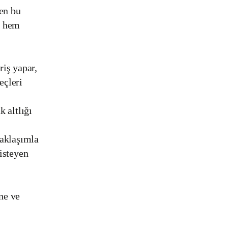
en bu
k hem
riş yapar,
eçleri
k altlığı
yaklaşımla
isteyen
ine ve