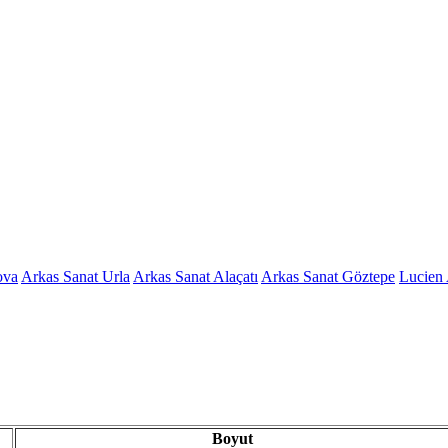
ova
Arkas Sanat Urla
Arkas Sanat Alaçatı
Arkas Sanat Göztepe
Lucien 
Boyut