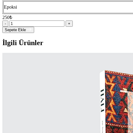
Epoksi
250
₺
-
+
Sepete Ekle
İlgili Ürünler