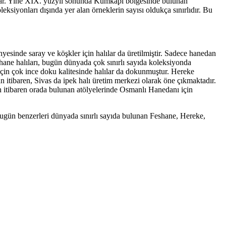
aşlar. Yine XIX. yüzyıl sonunda Kumkapı bölgesinde bulunan
eksiyonları dışında yer alan örneklerin sayısı oldukça sınırlıdır. Bu
sinde saray ve köşkler için halılar da üretilmiştir. Sadece hanedan
ane halıları, bugün dünyada çok sınırlı sayıda koleksiyonda
çin çok ince doku kalitesinde halılar da dokunmuştur. Hereke
 itibaren, Sivas da ipek halı üretim merkezi olarak öne çıkmaktadır.
den itibaren orada bulunan atölyelerinde Osmanlı Hanedanı için
bugün benzerleri dünyada sınırlı sayıda bulunan Feshane, Hereke,