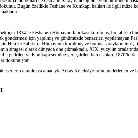
n dokuma fabrikaları ile Osmanlı Saray halıcılığında yeni bir dönem b
dokunur. Bugün özellikle Feshane ve Kumkapı halıları ile ilgili müze kol
almaktadır.
k için 1834’te Feshane-i Hümayun fabrikası kurulmuş, bu fabrika bünye
ak göndermesi için yapılmış ve günümüzde benzerleri yapılamayan Fesh
çin Hereke Fabrika-i Hümayunu kurulmuş ve burada sarayların tefrişi i
kemin simgesi olarak dünyada öne çıkmaktadır. XIX. yüzyılın ortalarından
bul’a getirilen ve Kumkapı semtine yerleştirilen halı ustaları, 1870’ler
ılar dokumuştur.
ait eserlerin tanıtılması amacıyla Arkas Koleksiyonu’ndan derlenen ve 
er