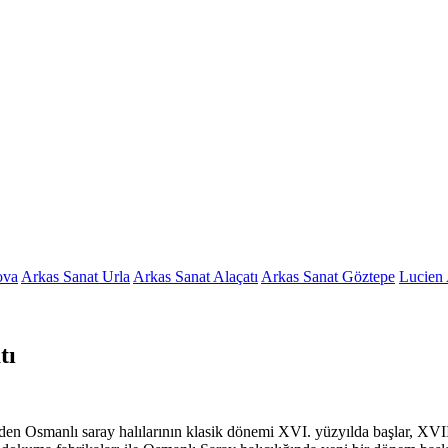
ova
Arkas Sanat Urla
Arkas Sanat Alaçatı
Arkas Sanat Göztepe
Lucien 
tı
eden Osmanlı saray halılarının klasik dönemi XVI. yüzyılda başlar, XV