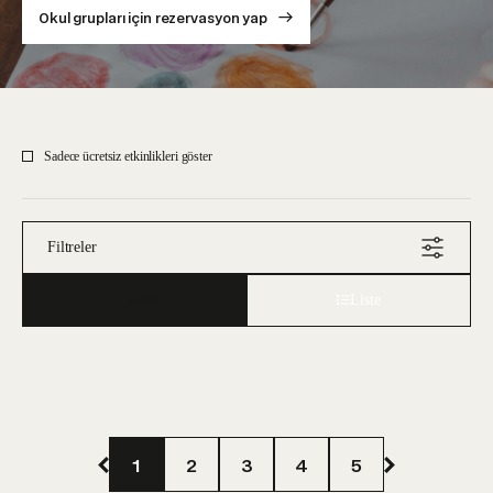
Okul grupları için rezervasyon yap
Sadece ücretsiz etkinlikleri göster
Filtreler
Takvim
Liste
1
2
3
4
5