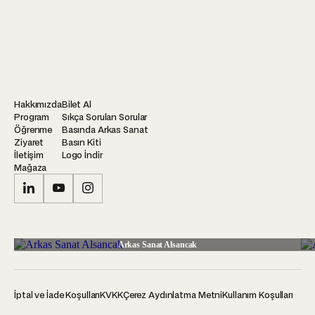
Hakkımızda
Bilet Al
Program
Sıkça Sorulan Sorular
Öğrenme
Basında Arkas Sanat
Ziyaret
Basın Kiti
İletişim
Logo İndir
Mağaza
Arkas Sanat Alsancak
İptal ve İade Koşulları
KVKK
Çerez Aydınlatma Metni
Kullanım Koşulları