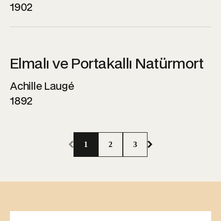
1902
Elmalı ve Portakallı Natürmort
Achille Laugé
1892
1
2
3