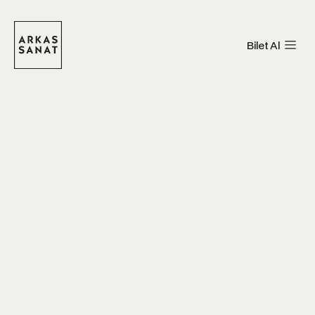
Bilet Al
Arkas Sanat Urla
Arkas Sanat Alsancak
Arkas Sanat Bornova
Arkas Deniz Tarihi Merkezi
Arkas Sanat Urla
Arkas Sanat Alaçatı
Arkas Sanat Göztepe