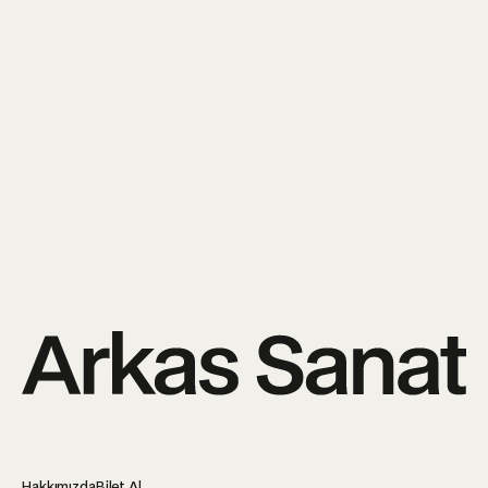
↵
Kişisel Verilerinin Korunması ve İşlenmesi Aydınlatma
Metni
'ni okudum ve kabul ediyorum.
Tarafıma ticari elektronik ileti gönderilmesini kabul
ediyorum.
Hakkımızda
Bilet Al