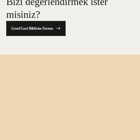
Bizi değerlendirmek ister
misiniz?
Genel Geri Bildirim Formu
Bültene üye ol
Arkas Sanat’la ilgili en güncel haberlere
ulaşmak için bültenimize abone olun!