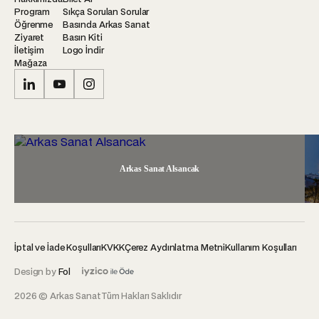
Program
Sıkça Sorulan Sorular
Öğrenme
Basında Arkas Sanat
Ziyaret
Basın Kiti
İletişim
Logo İndir
Mağaza
Arkas Sanat Alsancak
İptal ve İade Koşulları
KVKK
Çerez Aydınlatma Metni
Kullanım Koşulları
Design by
Fol
2026 © Arkas Sanat
Tüm Hakları Saklıdır