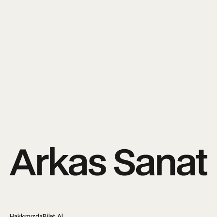
↵
Kişisel Verilerinin Korunması ve İşlenmesi Aydınlatma
Metni
'ni okudum ve kabul ediyorum.
Tarafıma ticari elektronik ileti gönderilmesini kabul
ediyorum.
Hakkımızda
Bilet Al