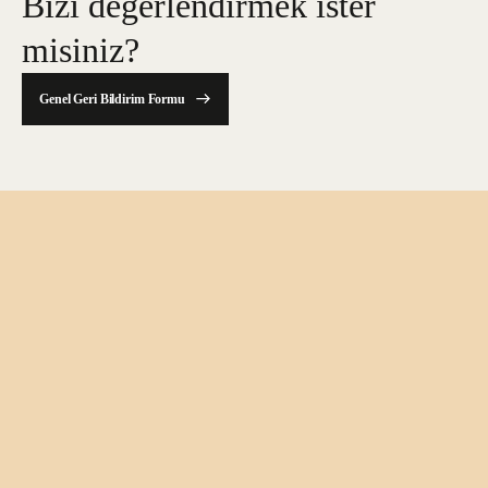
Bizi değerlendirmek ister
misiniz?
Genel Geri Bildirim Formu
Bültene üye ol
Arkas Sanat’la ilgili en güncel haberlere
ulaşmak için bültenimize abone olun!