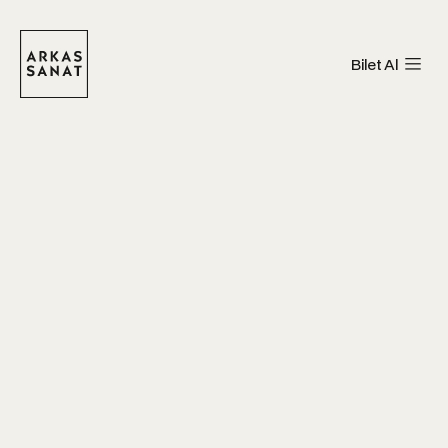
Bilet Al
Arkas Sanat Göztepe
Arkas Sanat Alsancak
Arkas Sanat Bornova
Arkas Deniz Tarihi Merkezi
Arkas Sanat Urla
Arkas Sanat Alaçatı
Arkas Sanat Göztepe