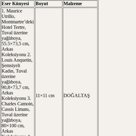
Eser Künyesi
Boyut
Malzeme
1. Maurice
Utrillo,
Montmartre’deki
Hotel Tertre,
Tuval üzerine
yağlıboya,
55.5×73,5 cm,
Arkas
Koleksiyonu 2.
Louis Anquetin,
Şemsiyeli
Kadın, Tuval
üzerine
yağlıboya,
90,8×73,7 cm,
Arkas
11×11 cm
DOĞALTAŞ
Koleksiyonu 3.
Charles Camoin,
Cassis Limanı,
Tuval üzerine
yağlıboya,
80×100 cm,
Arkas