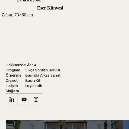
Eser Künyesi
Zebra, 73×60 cm
Hakkımızda
Bilet Al
Program
Sıkça Sorulan Sorular
Öğrenme
Basında Arkas Sanat
Ziyaret
Basın Kiti
İletişim
Logo İndir
Mağaza