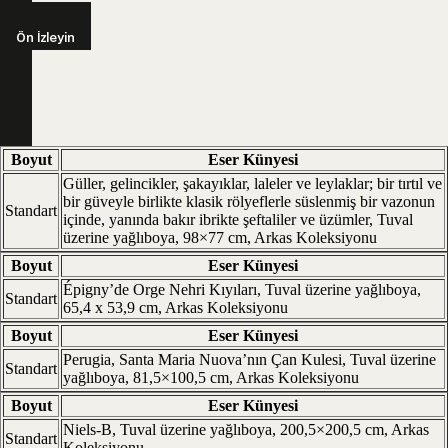
Ön İzleyin
Boyut
Eser Künyesi
Güller, gelincikler, şakayıklar, laleler ve leylaklar; bir tırtıl ve
bir güveyle birlikte klasik rölyeflerle süslenmiş bir vazonun
Standart
içinde, yanında bakır ibrikte şeftaliler ve üzümler, Tuval
üzerine yağlıboya, 98×77 cm, Arkas Koleksiyonu
Boyut
Eser Künyesi
Épigny’de Orge Nehri Kıyıları, Tuval üzerine yağlıboya,
Standart
65,4 x 53,9 cm, Arkas Koleksiyonu
Boyut
Eser Künyesi
Perugia, Santa Maria Nuova’nın Çan Kulesi, Tuval üzerine
Standart
yağlıboya, 81,5×100,5 cm, Arkas Koleksiyonu
Boyut
Eser Künyesi
Niels-B, Tuval üzerine yağlıboya, 200,5×200,5 cm, Arkas
Standart
Koleksiyonu