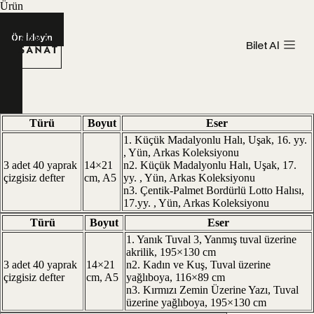
Ürün
Ön İzleyin
Bilet Al
Türü
Boyut
Eser
1. Küçük Madalyonlu Halı, Uşak, 16. yy.
, Yün, Arkas Koleksiyonu
3 adet 40 yaprak
14×21
n2. Küçük Madalyonlu Halı, Uşak, 17.
çizgisiz defter
cm, A5
yy. , Yün, Arkas Koleksiyonu
n3. Çentik-Palmet Bordürlü Lotto Halısı,
17.yy. , Yün, Arkas Koleksiyonu
Türü
Boyut
Eser
1. Yanık Tuval 3, Yanmış tuval üzerine
akrilik, 195×130 cm
3 adet 40 yaprak
14×21
n2. Kadın ve Kuş, Tuval üzerine
çizgisiz defter
cm, A5
yağlıboya, 116×89 cm
n3. Kırmızı Zemin Üzerine Yazı, Tuval
üzerine yağlıboya, 195×130 cm