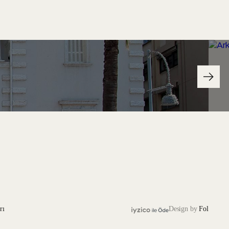
rı
Design by
Fol