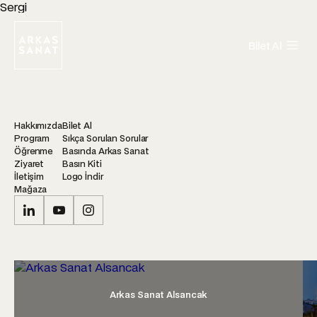
Sergi
Bilet Al
Hakkımızda
Bilet Al
Program
Sıkça Sorulan Sorular
Öğrenme
Basında Arkas Sanat
Ziyaret
Basın Kiti
İletişim
Logo İndir
Mağaza
Arkas Sanat Alsancak