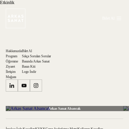
Etkinlik
Bilet Al
Hakkımızda
Bilet Al
Program
Sıkça Sorulan Sorular
Öğrenme
Basında Arkas Sanat
Ziyaret
Basın Kiti
İletişim
Logo İndir
Mağaza
Arkas Sanat Alsancak