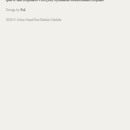
İptal ve İade Koşulları
KVKK
Çerez Aydınlatma Metni
Kullanım Koşulları
Design by
Fol
2026 © Arkas Sanat
Tüm Hakları Saklıdır