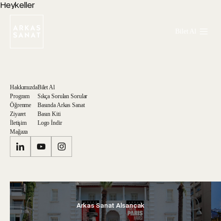
Heykeller
Bilet Al
Hakkımızda
Bilet Al
Program
Sıkça Sorulan Sorular
Öğrenme
Basında Arkas Sanat
Ziyaret
Basın Kiti
İletişim
Logo İndir
Mağaza
Arkas Sanat Alsancak