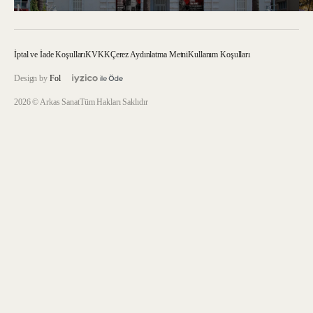
İptal ve İade Koşulları
KVKK
Çerez Aydınlatma Metni
Kullanım Koşulları
Design by
Fol
2026 © Arkas Sanat
Tüm Hakları Saklıdır