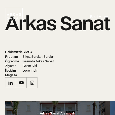
Bilet Al
Hakkımızda
Bilet Al
Program
Sıkça Sorulan Sorular
Öğrenme
Basında Arkas Sanat
Ziyaret
Basın Kiti
İletişim
Logo İndir
Mağaza
Arkas Sanat Alsancak